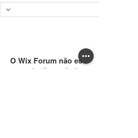
O Wix Forum não está
mais disponível
Este aplicativo foi descontinuado. Se
você precisa de um app de
comunidade, use o Wix Groups.
William CRECI: 205639-F