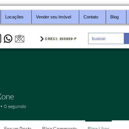
Locações
Vender seu Imóvel
Contato
Blog
CRECI: 205639-F
Xone
0
seguindo
Forum Posts
Blog Comments
Blog Likes