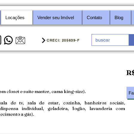
Locações
Vender seu Imóvel
Contato
Blog
CRECI: 205639-F
R$
m closet e suíte master, cama king-size).
Fa
la de tv, sala de estar, cozinha, banheiros sociais,
ispensa individual, geladeira, fogão, lavanderia com
uecimento a gás).