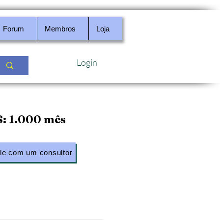
Forum
Membros
Loja
Login
: 1.000 mês
le com um consultor