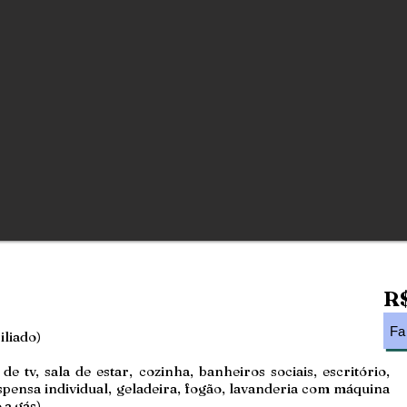
R$
Fa
iliado)
de tv, sala de estar, cozinha, banheiros sociais, escritório,
pensa individual, geladeira, fogão, lavanderia com máquina
 a gás).