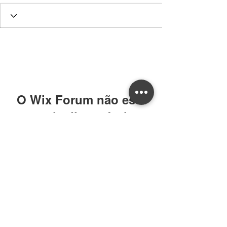
O Wix Forum não está
mais disponível
Este aplicativo foi descontinuado. Se
você precisa de um app de
comunidade, use o Wix Groups.
William CRECI: 205639-F