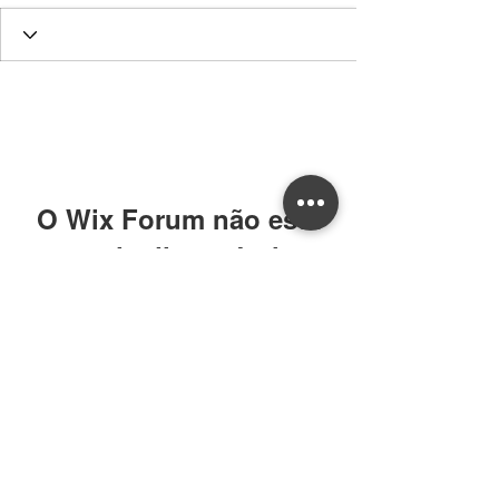
O Wix Forum não está
mais disponível
Este aplicativo foi descontinuado. Se
você precisa de um app de
comunidade, use o Wix Groups.
William CRECI: 205639-F