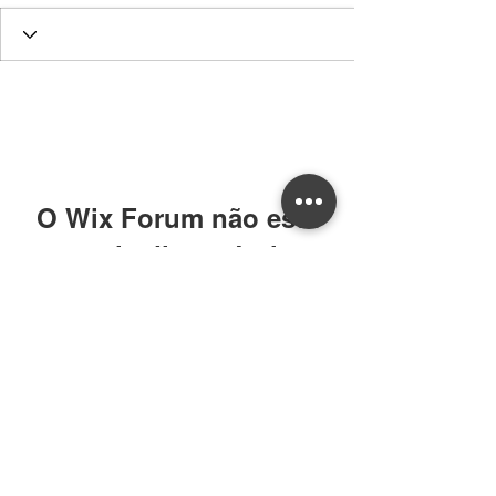
O Wix Forum não está
mais disponível
Este aplicativo foi descontinuado. Se
você precisa de um app de
comunidade, use o Wix Groups.
William CRECI: 205639-F