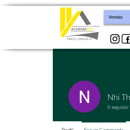
Vendas
Nhi T
0
seguidor
Perfil
Forum Comments