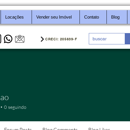
Locações
Vender seu Imóvel
Contato
Blog
CRECI: 205639-F
hao
0
seguindo
Forum Posts
Blog Comments
Blog Likes