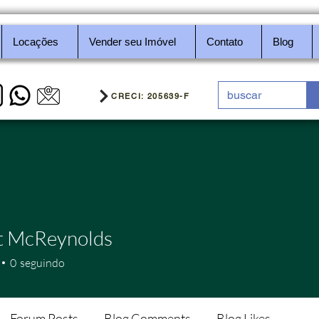
Locações
Vender seu Imóvel
Contato
Blog
CRECI: 205639-F
t McReynolds
0
seguindo
Forum Posts
Blog Comments
Blog Likes