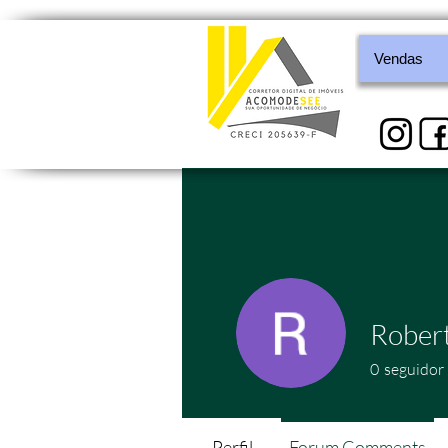
Vendas
Rober
0
seguidor
Perfil
Forum Comments