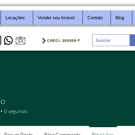
Locações
Vender seu Imóvel
Contato
Blog
CRECI: 205639-F
io
0
seguindo
Forum Posts
Blog Comments
Blog Likes