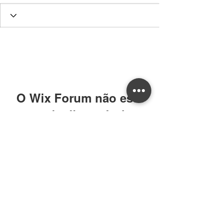
O Wix Forum não está
mais disponível
Este aplicativo foi descontinuado. Se
você precisa de um app de
comunidade, use o Wix Groups.
William CRECI: 205639-F