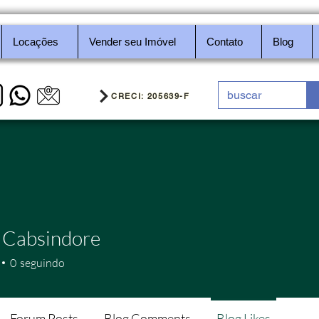
Locações
Vender seu Imóvel
Contato
Blog
CRECI: 205639-F
 Cabsindore
0
seguindo
Forum Posts
Blog Comments
Blog Likes