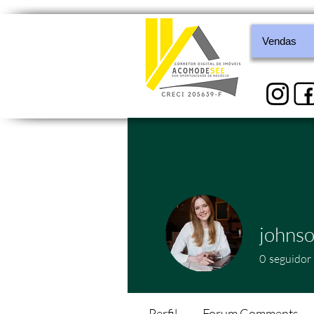
Vendas
johns
0
seguidor
Perfil
Forum Comments