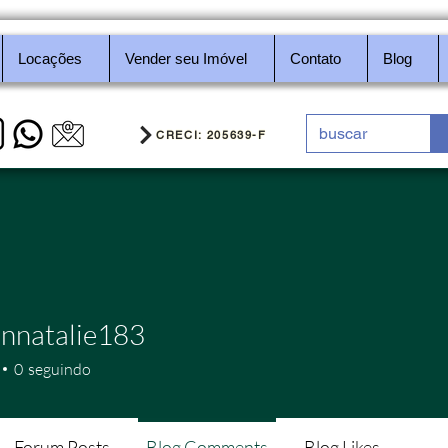
Locações
Vender seu Imóvel
Contato
Blog
CRECI: 205639-F
onnatalie183
0
seguindo
Forum Posts
Blog Comments
Blog Likes