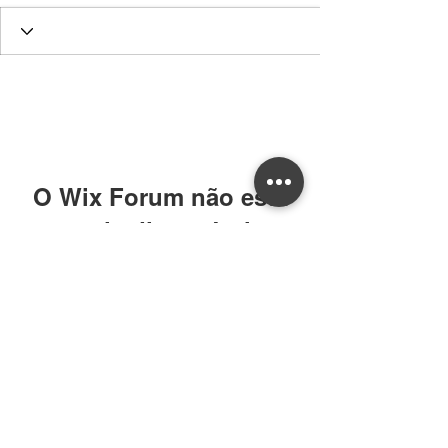
O Wix Forum não está
mais disponível
Este aplicativo foi descontinuado. Se
você precisa de um app de
comunidade, use o Wix Groups.
William CRECI: 205639-F