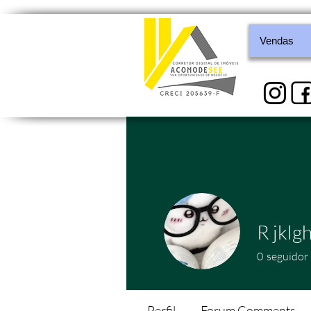
Vendas
R jklgh
0
seguidor
Perfil
Forum Comments