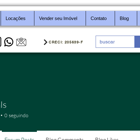
Locações
Vender seu Imóvel
Contato
Blog
CRECI: 205639-F
ls
0
seguindo
Forum Posts
Blog Comments
Blog Likes