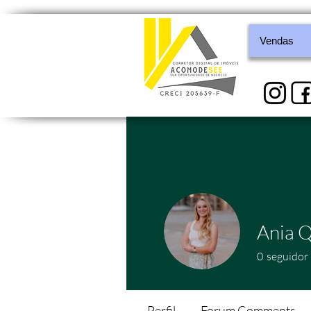
Vendas
Ania 
0
seguidor
Perfil
Forum Comments