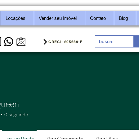
Locações
Vender seu Imóvel
Contato
Blog
CRECI: 205639-F
Queen
0
seguindo
Forum Posts
Blog Comments
Blog Likes