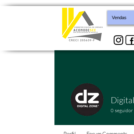
Vendas
Digita
0
seguidor
Perfil
Forum Comments