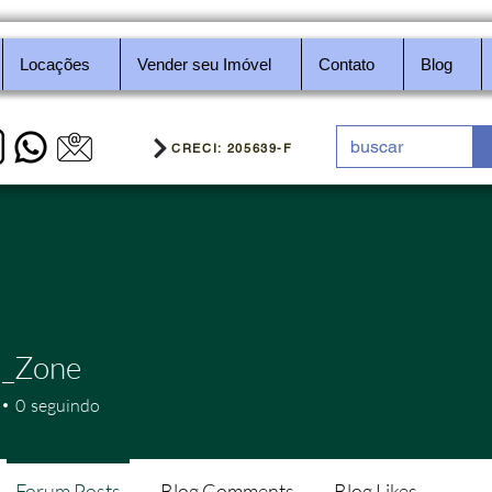
Locações
Vender seu Imóvel
Contato
Blog
CRECI: 205639-F
l_Zone
0
seguindo
Forum Posts
Blog Comments
Blog Likes