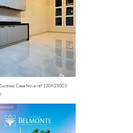
Visualização rápida
Sucesso Casa Nova ref 130625003
0
Belmont