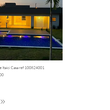
Visualização rápida
e Itaici Casa ref 100824001
00