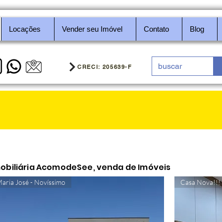
Locações
Vender seu Imóvel
Contato
Blog
CRECI: 205639-F
Imobiliária AcomodeSee, venda de imóveis
Imobliári
a AcomodeSee, venda d
obiliária AcomodeSee, venda de Imóveis
aria José - Novíssimo
Casa Nova!!!