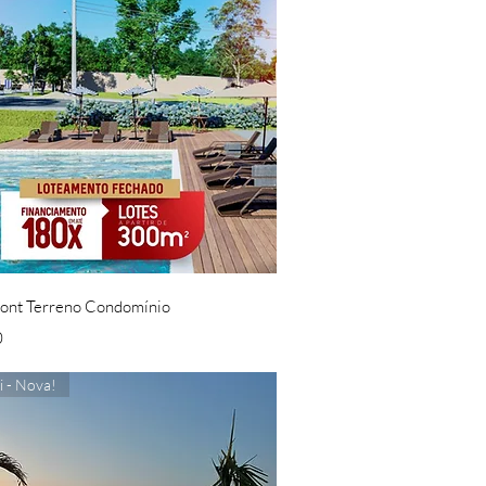
Visualização rápida
ont Terreno Condomínio
0
ci - Nova!