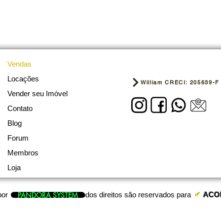
Vendas
Locações
William CRECI: 205639-F
Vender seu Imóvel
Contato
Blog
Forum
Membros
Loja
PANDORA SYSTEM
por
e todos direitos são reservados para
✔
ACO