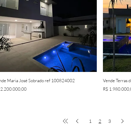
Visualização rápida
nde Maria José Sobrado ref 100824002
Vende Terras d
eço
Preço
 2.200.000,00
R$ 1.980.000,
1
2
3