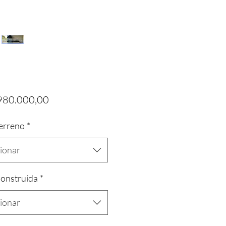
Preço
980.000,00
erreno
*
cionar
onstruída
*
cionar