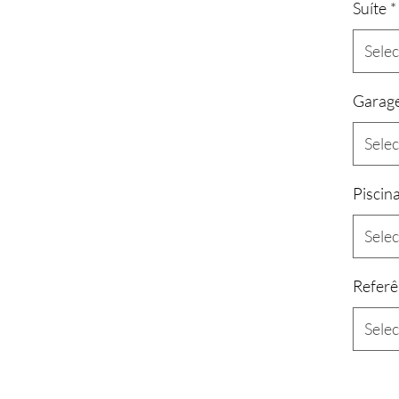
Suíte
*
Sele
Garag
Sele
Piscin
Sele
Referê
Sele