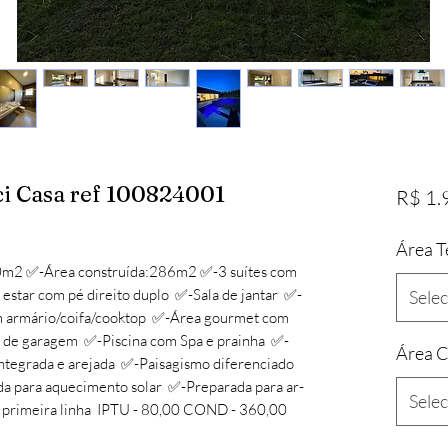
ci Casa ref 100824001
R$ 1.
Área T
0m2 ✅-Área construída:286m2 ✅-3 suítes com
estar com pé direito duplo ✅-Sala de jantar ✅-
Sele
 armário/coifa/cooktop ✅-Área gourmet com
 de garagem ✅-Piscina com Spa e prainha ✅-
Área C
ntegrada e arejada ✅-Paisagismo diferenciado
 para aquecimento solar ✅-Preparada para ar-
Sele
primeira linha IPTU - 80,00 COND - 360,00