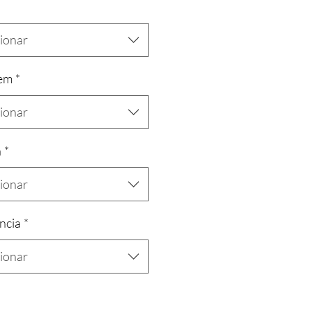
cionar
em
*
cionar
a
*
cionar
ncia
*
cionar