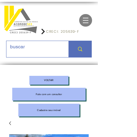
CRECI: 205639-F
VOLTAR
Fale com um consultor
Cadastre seu imóvel