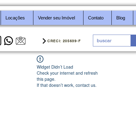
Locações
Vender seu Imóvel
Contato
Blog
CRECI: 205639-F
Widget Didn’t Load
Check your internet and refresh
this page.
If that doesn’t work, contact us.