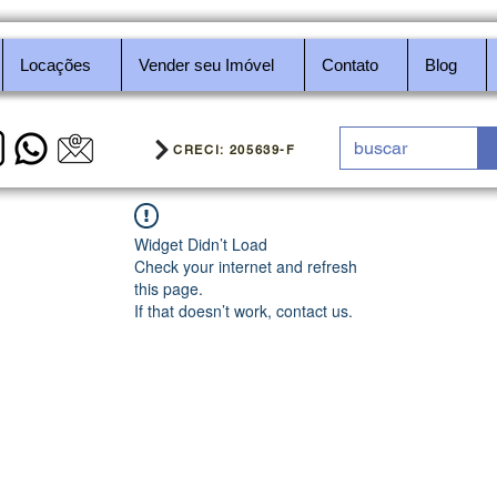
Locações
Vender seu Imóvel
Contato
Blog
CRECI: 205639-F
Widget Didn’t Load
Check your internet and refresh
this page.
If that doesn’t work, contact us.