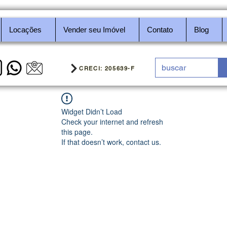
Locações
Vender seu Imóvel
Contato
Blog
CRECI: 205639-F
Widget Didn’t Load
Check your internet and refresh
this page.
If that doesn’t work, contact us.