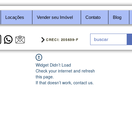
Locações
Vender seu Imóvel
Contato
Blog
CRECI: 205639-F
Widget Didn’t Load
Check your internet and refresh
this page.
If that doesn’t work, contact us.