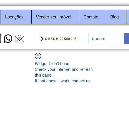
Locações
Vender seu Imóvel
Contato
Blog
CRECI: 205639-F
Widget Didn’t Load
Check your internet and refresh
this page.
If that doesn’t work, contact us.