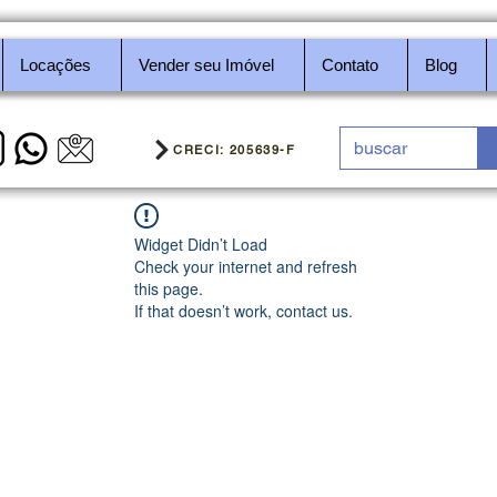
Locações
Vender seu Imóvel
Contato
Blog
CRECI: 205639-F
Widget Didn’t Load
Check your internet and refresh
this page.
If that doesn’t work, contact us.