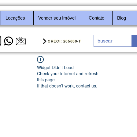
Locações
Vender seu Imóvel
Contato
Blog
CRECI: 205639-F
Widget Didn’t Load
Check your internet and refresh
this page.
If that doesn’t work, contact us.