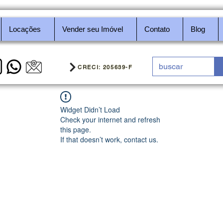
Locações
Vender seu Imóvel
Contato
Blog
CRECI: 205639-F
Widget Didn’t Load
Check your internet and refresh
this page.
If that doesn’t work, contact us.