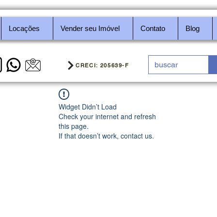
Locações
Vender seu Imóvel
Contato
Blog
CRECI: 205639-F
Widget Didn’t Load
Check your internet and refresh
this page.
If that doesn’t work, contact us.