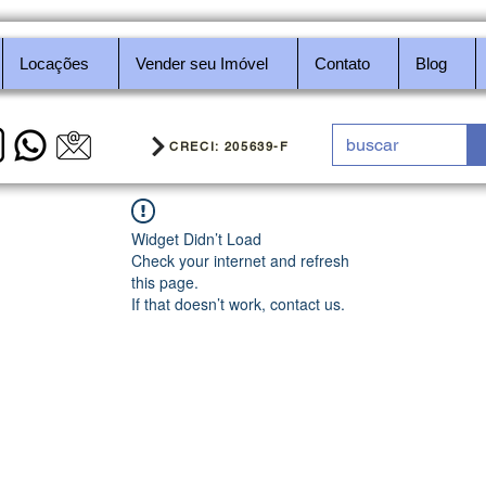
Locações
Vender seu Imóvel
Contato
Blog
CRECI: 205639-F
Widget Didn’t Load
Check your internet and refresh
this page.
If that doesn’t work, contact us.