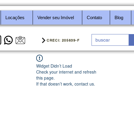
Locações
Vender seu Imóvel
Contato
Blog
CRECI: 205639-F
Widget Didn’t Load
Check your internet and refresh
this page.
If that doesn’t work, contact us.