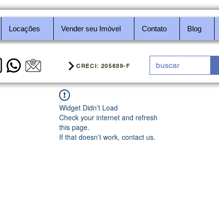
Locações
Vender seu Imóvel
Contato
Blog
CRECI: 205639-F
Widget Didn’t Load
Check your internet and refresh
this page.
If that doesn’t work, contact us.