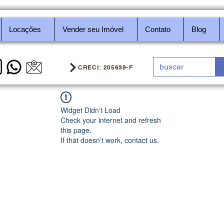
Locações
Vender seu Imóvel
Contato
Blog
CRECI: 205639-F
Widget Didn’t Load
Check your internet and refresh
this page.
If that doesn’t work, contact us.