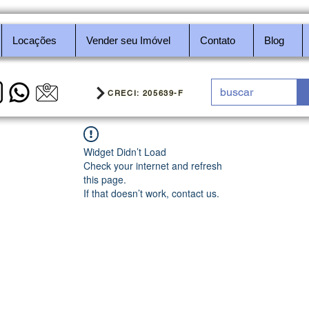
Locações
Vender seu Imóvel
Contato
Blog
CRECI: 205639-F
Widget Didn’t Load
Check your internet and refresh
this page.
If that doesn’t work, contact us.