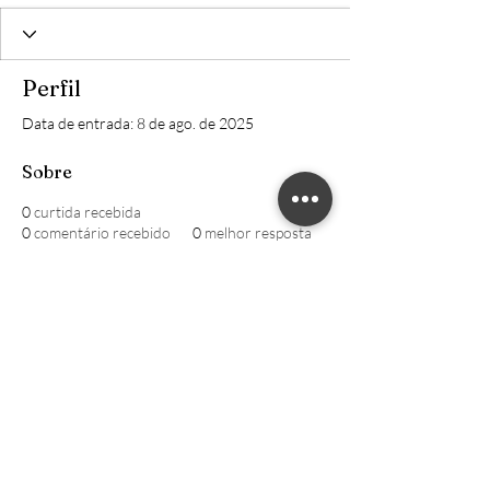
Perfil
Data de entrada: 8 de ago. de 2025
Sobre
0
curtida recebida
0
comentário recebido
0
melhor resposta
William CRECI: 205639-F