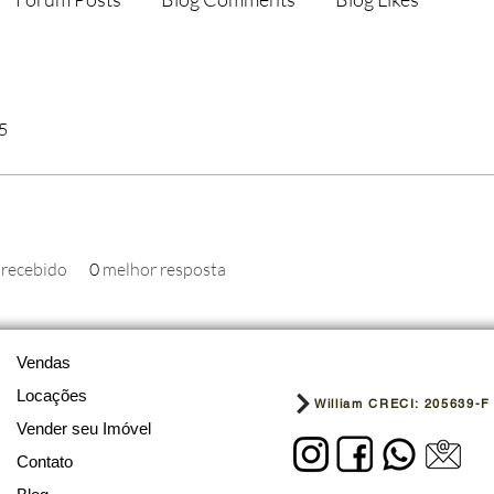
25
 recebido
0
melhor resposta
Vendas
Locações
William CRECI: 205639-F
Vender seu Imóvel
Contato