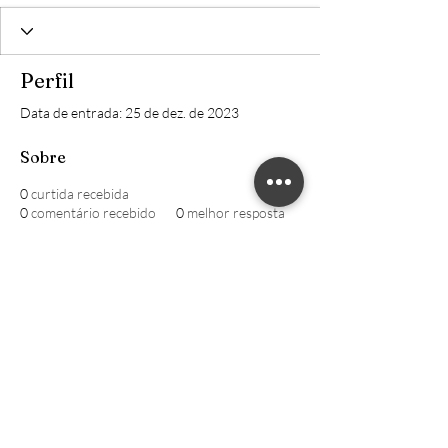
Perfil
Data de entrada: 25 de dez. de 2023
Sobre
0
curtida recebida
0
comentário recebido
0
melhor resposta
William CRECI: 205639-F