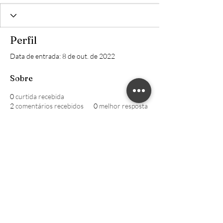
Perfil
Data de entrada: 8 de out. de 2022
Sobre
0
curtida recebida
2
comentários recebidos
0
melhor resposta
William CRECI: 205639-F