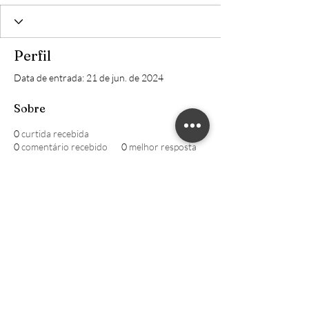
Perfil
Data de entrada: 21 de jun. de 2024
Sobre
0
curtida recebida
0
comentário recebido
0
melhor resposta
William CRECI: 205639-F