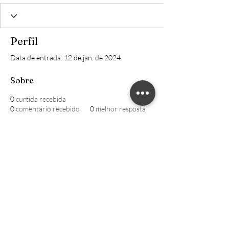
Perfil
Data de entrada: 12 de jan. de 2024
Sobre
0
curtida recebida
0
comentário recebido
0
melhor resposta
William CRECI: 205639-F