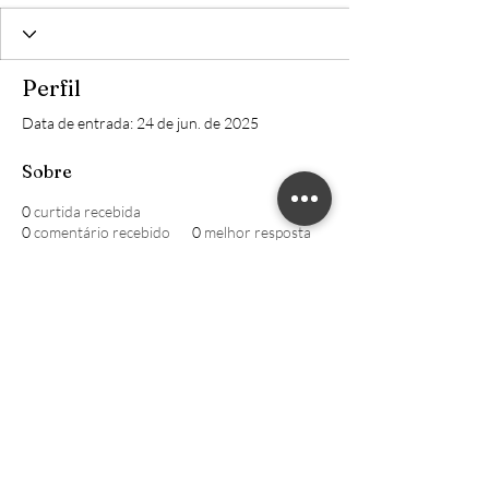
Perfil
Data de entrada: 24 de jun. de 2025
Sobre
0
curtida recebida
0
comentário recebido
0
melhor resposta
William CRECI: 205639-F