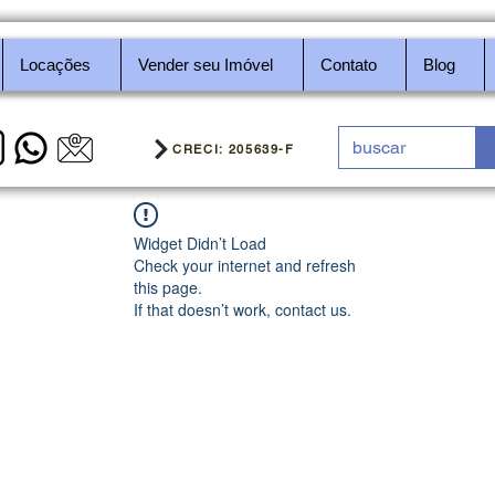
Locações
Vender seu Imóvel
Contato
Blog
CRECI: 205639-F
Widget Didn’t Load
Check your internet and refresh
this page.
If that doesn’t work, contact us.