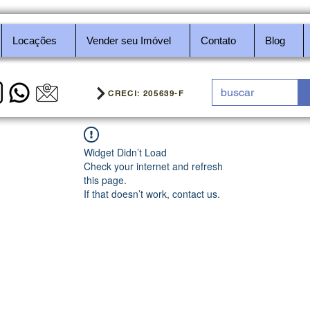
Locações
Vender seu Imóvel
Contato
Blog
CRECI: 205639-F
Widget Didn’t Load
Check your internet and refresh
this page.
If that doesn’t work, contact us.